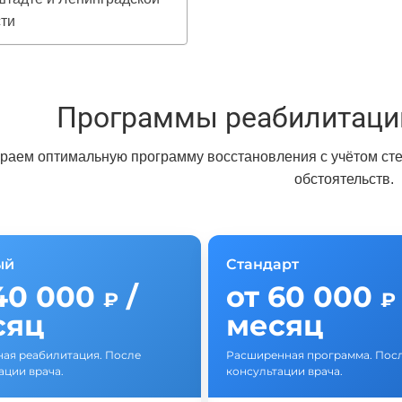
ти
Программы реабилитаци
раем оптимальную программу восстановления с учётом сте
обстоятельств.
ый
Стандарт
40 000
/
от 60 000
₽
₽
сяц
месяц
ая реабилитация. После
Расширенная программа. Пос
ации врача.
консультации врача.