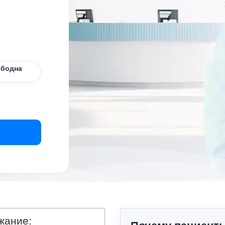
ободна
жание: