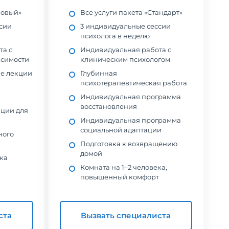
зовый»
Все услуги пакета «Стандарт»
сии
3 индивидуальные сессии
психолога в неделю
та с
Индивидуальная работа с
исимости
клиническим психологом
е лекции
Глубинная
психотерапевтическая работа
Индивидуальная программа
восстановления
ации для
Индивидуальная программа
социальной адаптации
ного
Подготовка к возвращению
домой
ка
Комната на 1–2 человека,
повышенный комфорт
ста
Вызвать специалиста