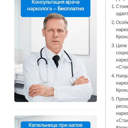
Стои
адап
Особ
нарк
Крон
Цели
социа
нарко
«Ста
Напр
нарк
Крон
Преи
ресо
нарко
«Ста
Кронш