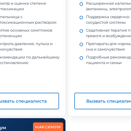
мотр и оценка степени
Расширенная капель
токсикации
(витамины, электроли
пельница с
Поддержка сердечно-
токсикационным раствором
сосудистой системы
ятие основных симптомов
Седативная терапия 
стиненции
тревоге и возбуждени
нтроль давления, пульса и
Препараты для норма
мочувствия
сна и самочувствия
комендации по дальнейшему
Подробные рекоменд
сстановлению
пациента и семьи
ызвать специалиста
Вызвать специали
МАКСИМУМ
ум