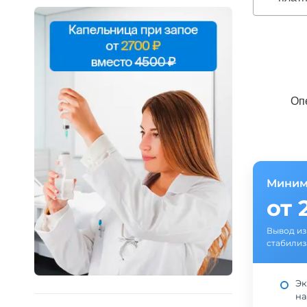
Оп
Миним
от 
Вывод из
стабилиз
Эк
на