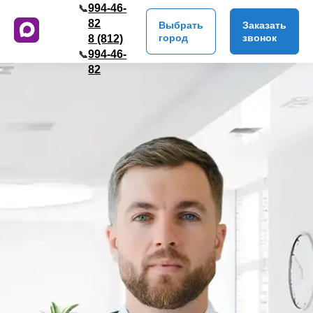
994-46-
📞
82
Выбрать
Заказать
город
звонок
8 (812)
994-46-
📞
82