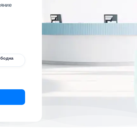
ояние
ободна