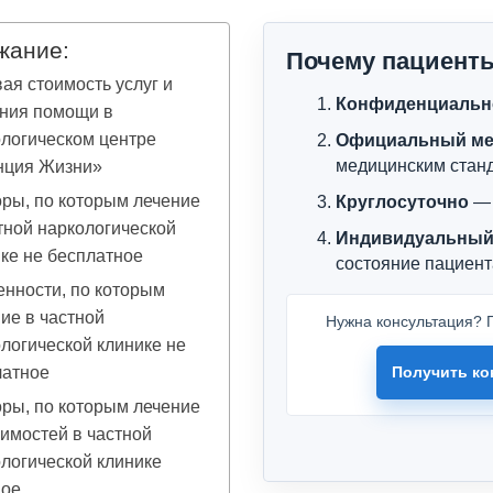
жание:
Почему пациент
ая стоимость услуг и
Конфиденциальн
ания помощи в
логическом центре
Официальный ме
медицинским стан
нция Жизни»
ры, по которым лечение
Круглосуточно
— 
тной наркологической
Индивидуальный
ке не бесплатное
состояние пациент
нности, по которым
ие в частной
Нужна консультация? П
логической клинике не
латное
Получить ко
ры, по которым лечение
имостей в частной
логической клинике
ное