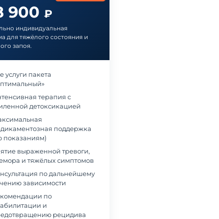
8 900
₽
льно индивидуальная
а для тяжёлого состояния и
ого запоя.
е услуги пакета
птимальный»
тенсивная терапия с
иленной детоксикацией
ксимальная
дикаментозная поддержка
о показаниям)
ятие выраженной тревоги,
емора и тяжёлых симптомов
нсультация по дальнейшему
чению зависимости
комендации по
абилитации и
едотвращению рецидива