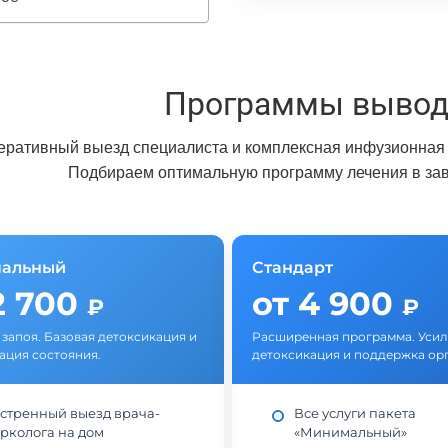
Программы вывода
еративный выезд специалиста и комплексная инфузионная 
Подбираем оптимальную программу лечения в зав
альный
Стандарт
2 700
от 4 900
₽
₽
 запоя. Базовая детоксикация и
Расширенная программа. Уси
ация состояния.
детоксикация и поддержка ор
стренный выезд врача-
Все услуги пакета
рколога на дом
«Минимальный»