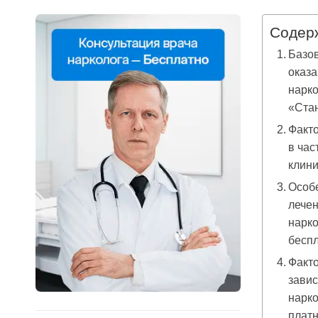
Содер
Базов
оказ
нарко
«Ста
Факто
в час
клини
Особе
лечен
нарко
бесп
Факто
завис
нарко
плат