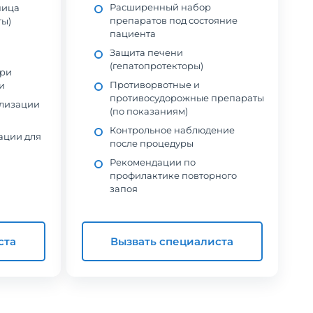
Расширенный набор
ница
препаратов под состояние
ты)
пациента
Защита печени
(гепатопротекторы)
при
Противорвотные и
и
противосудорожные препараты
лизации
(по показаниям)
Контрольное наблюдение
ации для
после процедуры
Рекомендации по
профилактике повторного
запоя
ста
Вызвать специалиста