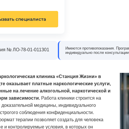
в наркологическую клинику
Обращались в частный наркологический це
 когда понял, что алкоголь
«Станция Жизни» из-за зависимости сына о
ызвать специалиста
олирует мою жизнь. Было
наркотиков. Мы были в отчаянии и не
, но на консультации эти
понимали, как правильно помочь. В клиник
шли. Врач внимательно
нас выслушали, подробно рассказали о
ил, что со мной происходит,
лечении и реабилитации, поддержали и сын
тный план лечения. Всё
и нас как родителей. С ним работали врачи
Имеются противопоказания. Програ
ия № ЛО-78-01-011301
 без давления. После курса
психологи, постепенно он начал меняться.
индивидуально после консультации
е за долгое время
Сейчас он проходит восстановление и
ую голову и уверенность,
возвращается к нормальной жизни. Эта
езво. Благодарен клинике за
клиника дала нам надежду и шанс всё
изменить.
аркологическая клиника «Станция Жизни» в
те оказывает платные наркологические услуги,
нные на лечение алкогольной, наркотической и
сей Морозов
Екатерина Литвинова
орм зависимости.
Работа клиники строится на
 доказательной медицины, индивидуального
 строгого соблюдения конфиденциальности.
ормат терапии позволяет создать для человека
е и контролируемые условия, в которых он