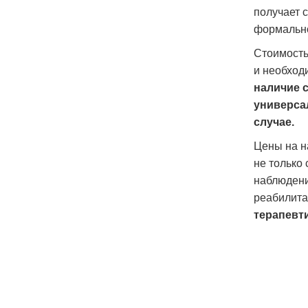
получает 
формально
Стоимость
и необход
наличие 
универса
случае.
Цены на н
не только
наблюдени
реабилита
терапевт