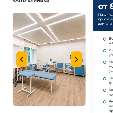
Фото клиники
от 
Максима
программ
длительн
Вс
«О
Ин
ус
Ма
ме
(п
Сн
тр
Ко
ле
Ре
ре
пр