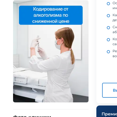
Ос
ин
Ка
де
Сн
аб
Ко
са
Ре
во
В
Преми