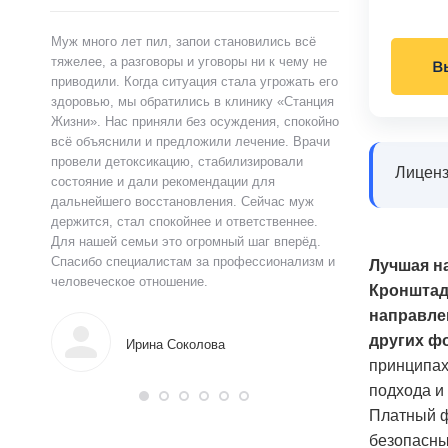
ами,
Муж много лет пил, запои становились всё
Я сам обратился 
ту.
тяжелее, а разговоры и уговоры ни к чему не
«Станция Жизни»,
В
ту
приводили. Когда ситуация стала угрожать его
полностью контр
здоровью, мы обратились в клинику «Станция
страшно и стыдно
ацию.
Жизни». Нас приняли без осуждения, спокойно
чувства быстро у
истов
всё объяснили и предложили лечение. Врачи
выслушал, объясн
 читают
провели детоксикацию, стабилизировали
и предложил поня
Лиценз
ься в
состояние и дали рекомендации для
прошло анонимно,
аны на
дальнейшего восстановления. Сейчас муж
лечения я впервы
и веру.
держится, стал спокойнее и ответственнее.
почувствовал ясн
Для нашей семьи это огромный шаг вперёд.
что могу жить тр
Спасибо специалистам за профессионализм и
поддержку.
Лучшая н
человеческое отношение.
Кронштад
направле
Алек
других ф
Ирина Соколова
принципах
подхода и
Платный ф
безопасны