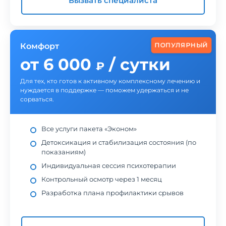
Вызвать специалиста
ПОПУЛЯРНЫЙ
Комфорт
от 6 000
/ сутки
₽
Для тех, кто готов к активному комплексному лечению и
нуждается в поддержке — поможем удержаться и не
сорваться.
Все услуги пакета «Эконом»
Детоксикация и стабилизация состояния (по
показаниям)
Индивидуальная сессия психотерапии
Контрольный осмотр через 1 месяц
Разработка плана профилактики срывов