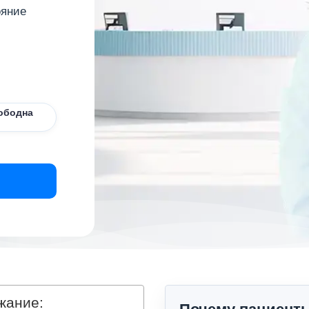
ояние
ободна
жание: