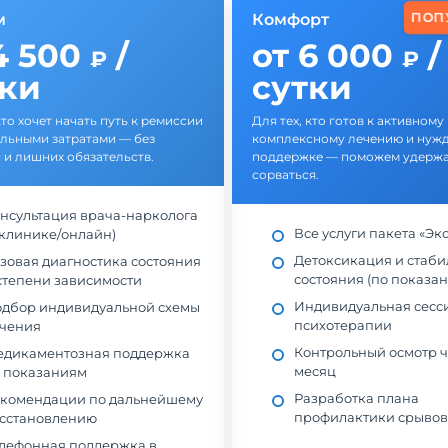
ПОП
м
Комфорт
4 500
/
от 6 000
/
₽
₽
тки
сутки
кто хочет начать путь к ремиссии
Для тех, кто готов к активному
льными затратами — без
комплексному лечению и нужд
 и лишних обязательств.
поддержке — поможем удержат
сорваться.
нсультация врача-нарколога
Все услуги пакета «Эк
 клинике/онлайн)
Детоксикация и стаб
зовая диагностика состояния
состояния (по показа
степени зависимости
Индивидуальная сесс
дбор индивидуальной схемы
психотерапии
чения
Контрольный осмотр ч
дикаментозная поддержка
месяц
 показаниям
Разработка плана
комендации по дальнейшему
профилактики срывов
сстановлению
лефонная поддержка в