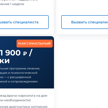
чение 1 недели
ызвать специалиста
Вызвать специали
МАКСИМАЛЬНЫЙ
11 900
/
₽
тки
ьная программа лечения,
ации и психологической
ки — с расширенной
икой и сопровождением.
езд врача-нарколога на дом
ри необходимости)
в наркологическую клинику
Обращались в частный наркологический це
лная диагностика состояния