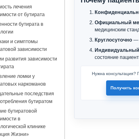
Почему пациент
мость лечения
Конфиденциальн
имости от бутирата
Официальный ме
нности бутирата в
медицинским стан
ологии
Круглосуточно
— 
наки и симптомы
атовой зависимости
Индивидуальный
состояние пациент
и развития зависимости
тирата
Нужна консультация? П
вление ломки у
ратовых наркоманов
Получить ко
цательные последствия
отребления бутиратом
ние бутиратовой
имости в
логической клинике
нция Жизни»