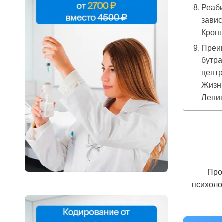
Реаб
завис
Крон
Преи
бутра
центр
Жизн
Ленин
Про
психоло