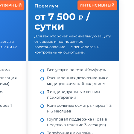
ИНТЕНСИВНЫЙ
УЛЯРНЫЙ
Премиум
от 7 500
/
₽
сутки
Для тех, кто хочет максимальную защиту
ается в
от срывов и полноценное
ься и не
восстановление — с психологом и
контрольными осмотрами.
оном»
Все услуги пакета «Комфорт»
илизация
Расширенная детоксикация с
ниям)
медицинским наблюдением
ия
3 индивидуальные сессии
психотерапии
ерез 1
Контрольные осмотры через 1, 3
и 6 месяцев
Групповая поддержка (1 раз в
неделю в течение 3 месяцев)
Телефонная и онлайн-