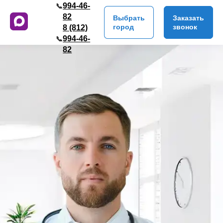
994-46-
📞
82
Выбрать
Заказать
город
звонок
8 (812)
994-46-
📞
82