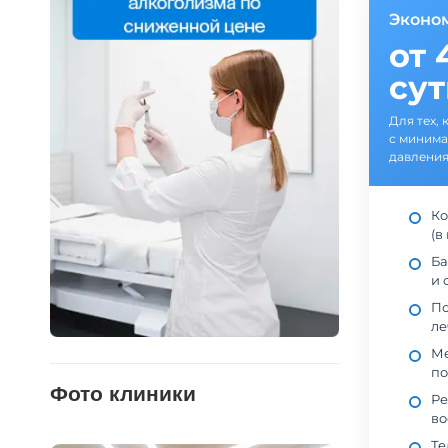
Эконо
от 
су
Для тех, 
с минима
давления
Ко
(в
Ба
и 
По
ле
Ме
по
Фото клиники
Ре
во
Те