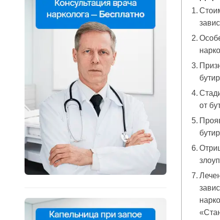
Стои
завис
Особе
нарк
Приз
бутир
Стади
от бу
Проя
бути
Отри
злоуп
Лече
завис
нарко
«Ста