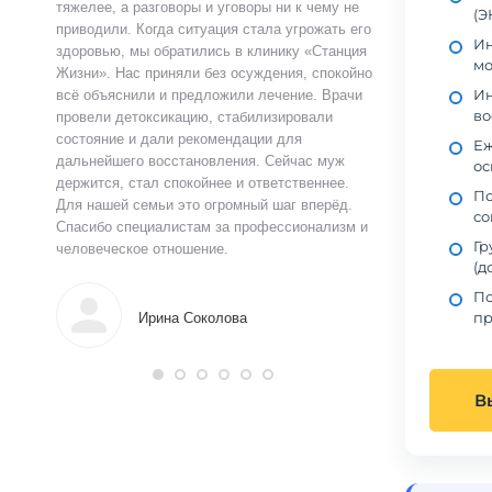
ту.
тяжелее, а разговоры и уговоры ни к чему не
«Станция Жизни»,
(Э
ту
приводили. Когда ситуация стала угрожать его
полностью контр
Ин
здоровью, мы обратились в клинику «Станция
страшно и стыдно
мо
ацию.
Жизни». Нас приняли без осуждения, спокойно
чувства быстро у
Ин
истов
всё объяснили и предложили лечение. Врачи
выслушал, объясн
во
 читают
провели детоксикацию, стабилизировали
и предложил поня
ься в
состояние и дали рекомендации для
прошло анонимно,
Еж
аны на
дальнейшего восстановления. Сейчас муж
лечения я впервы
ос
и веру.
держится, стал спокойнее и ответственнее.
почувствовал ясн
Пс
Для нашей семьи это огромный шаг вперёд.
что могу жить тр
со
Спасибо специалистам за профессионализм и
поддержку.
Гр
человеческое отношение.
(д
Алек
По
пр
Ирина Соколова
В