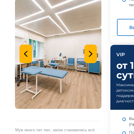
те
В
VIP
от 
су
Максимал
детоксик
поддерж
диагност
Вы
(п
ами,
Муж много лет пил, запои становились всё
Я сам обратился 
По