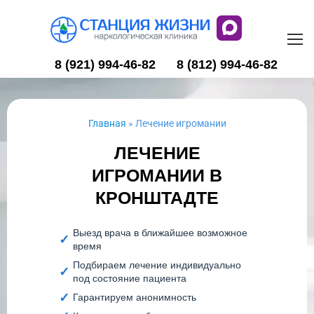
8 (921) 994-46-82
8 (812) 994-46-82
Главная
»
Лечение игромании
ЛЕЧЕНИЕ
ИГРОМАНИИ В
КРОНШТАДТЕ
Выезд врача в ближайшее возможное
время
Подбираем лечение индивидуально
под состояние пациента
Гарантируем анонимность