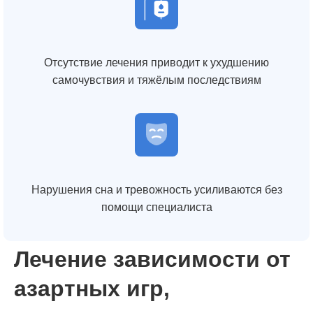
Отсутствие лечения приводит к ухудшению
самочувствия и тяжёлым последствиям
Нарушения сна и тревожность усиливаются без
помощи специалиста
Лечение зависимости от
азартных игр,