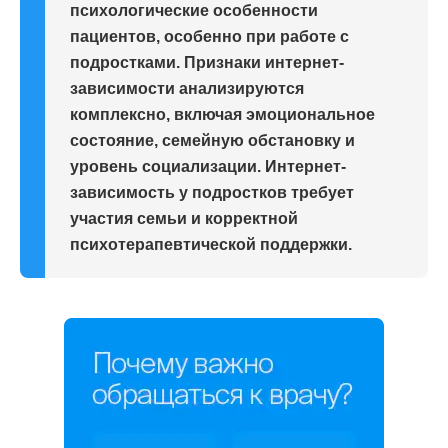
психологические особенности
пациентов, особенно при работе с
подростками. Признаки интернет-
зависимости анализируются
комплексно, включая эмоциональное
состояние, семейную обстановку и
уровень социализации. Интернет-
зависимость у подростков требует
участия семьи и корректной
психотерапевтической поддержки.