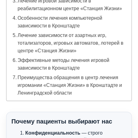
Лечение игровой зависимости в
реабилитационном центре «Станция Жизни»
Особенности лечения компьютерной
зависимости в Кронштадте
Лечение зависимости от азартных игр,
тотализаторов, игровых автоматов, лотерей в
центре «Станция Жизни»
Эффективные методы лечения игровой
зависимости в Кронштадте
Преимущества обращения в центр лечения
игромании «Станция Жизни» в Кронштадте и
Ленинградской области
Почему пациенты выбирают нас
Конфиденциальность
— строго