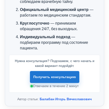
соблюдаем врачебную тайну.
Официальный медицинский центр
—
работаем по медицинским стандартам.
Круглосуточно
— принимаем
обращения 24/7, без выходных.
Индивидуальный подход
—
подбираем программу под состояние
пациента.
Нужна консультация? Подскажем, с чего начать и
какой вариант подойдёт.
Получить консультацию
Отвечаем в течение 2 минут
Автор статьи:
Балабан Игорь Вячеславович