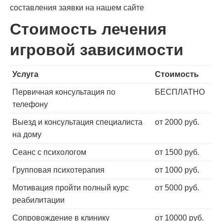
составления заявки на нашем сайте
Стоимость лечения
игровой зависимости
Услуга
Стоимость
Первичная консультация по
БЕСПЛАТНО
телефону
Выезд и консультация специалиста
от 2000 руб.
на дому
Сеанс с психологом
от 1500 руб.
Групповая психотерапия
от 1000 руб.
Мотивация пройти полный курс
от 5000 руб.
реабилитации
Сопровождение в клинику
от 10000 руб.