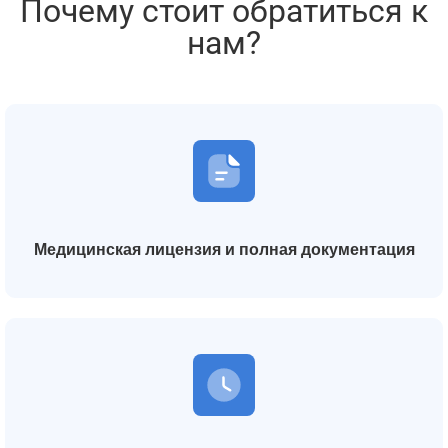
Почему стоит обратиться к
нам?
Медицинская лицензия и полная документация