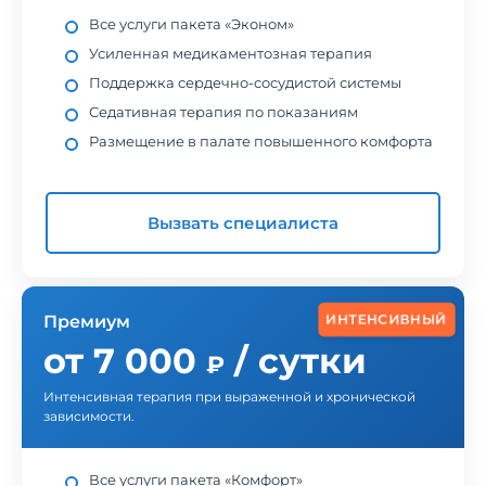
Все услуги пакета «Эконом»
Усиленная медикаментозная терапия
Поддержка сердечно-сосудистой системы
Седативная терапия по показаниям
Размещение в палате повышенного комфорта
Вызвать специалиста
ИНТЕНСИВНЫЙ
Премиум
от 7 000
/ сутки
₽
Интенсивная терапия при выраженной и хронической
зависимости.
Все услуги пакета «Комфорт»