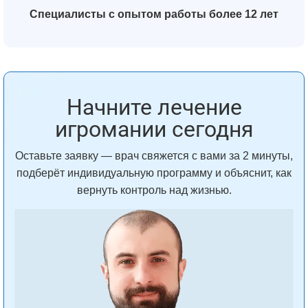
Специалисты с опытом работы более 12 лет
Начните лечение
игромании сегодня
Оставьте заявку — врач свяжется с вами за 2 минуты,
подберёт индивидуальную программу и объяснит, как
вернуть контроль над жизнью.