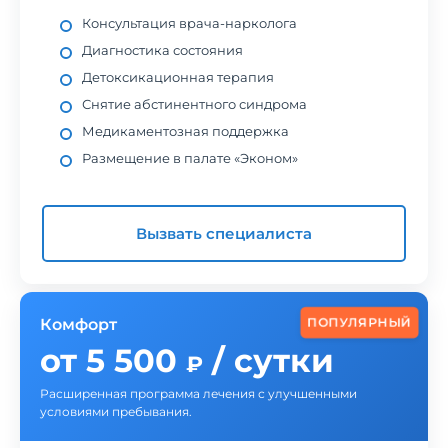
Консультация врача-нарколога
Диагностика состояния
Детоксикационная терапия
Снятие абстинентного синдрома
Медикаментозная поддержка
Размещение в палате «Эконом»
Вызвать специалиста
ПОПУЛЯРНЫЙ
Комфорт
от 5 500
/ сутки
₽
Расширенная программа лечения с улучшенными
условиями пребывания.